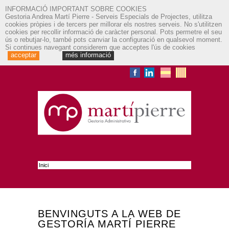
INFORMACIÓ IMPORTANT SOBRE COOKIES
Gestoria Andrea Martí Pierre - Serveis Especials de Projectes, utilitza
cookies pròpies i de tercers per millorar els nostres serveis. No s'utilitzen
cookies per recollir informació de caràcter personal. Pots permetre el seu
ús o rebutjar-lo, també pots canviar la configuració en qualsevol moment.
Si continues navegant considerem que acceptes l'ús de cookies
acceptar
més informació
BENVINGUTS A LA WEB DE
GESTORÍA MARTÍ PIERRE