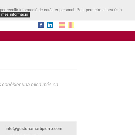
 per recollir informació de caràcter personal. Pots permetre el seu ús o
més informació
nos conèixer una mica més en
info@gestoriamartipierre.com