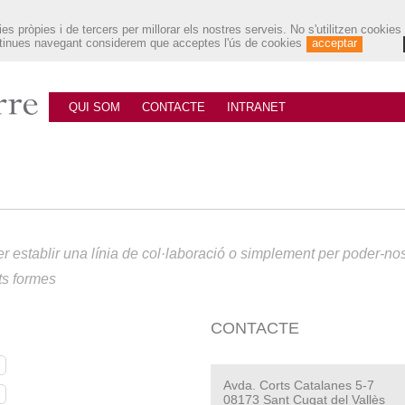
es pròpies i de tercers per millorar els nostres serveis. No s'utilitzen cookies
ontinues navegant considerem que acceptes l'ús de cookies
acceptar
QUI SOM
CONTACTE
INTRANET
per establir una línia de col·laboració o simplement per poder-
ts formes
CONTACTE
Avda. Corts Catalanes 5-7
08173 Sant Cugat del Vallès