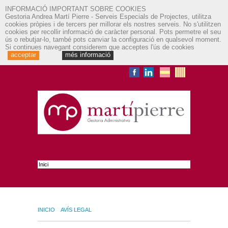
INFORMACIÓ IMPORTANT SOBRE COOKIES
Gestoria Andrea Martí Pierre - Serveis Especials de Projectes, utilitza
cookies pròpies i de tercers per millorar els nostres serveis. No s'utilitzen
cookies per recollir informació de caràcter personal. Pots permetre el seu
ús o rebutjar-lo, també pots canviar la configuració en qualsevol moment.
Si continues navegant considerem que acceptes l'ús de cookies
acceptar
més informació
INICIO
AVÍS LEGAL